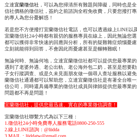
立達
宜蘭徵信社
，可以為您掃清所有難題與障礙，同時也是全
信社價格的徵信社，簽約之前諮詢全程免收費，只要您撥打專
的專人為您分憂解惑！
若是您不方便撥打宜蘭徵信社電話，也可以透過線上LINE以及
宜蘭徵信社24小時都有親切的服務專員在線上，因此無論您
都可以獲得非常快速的回應與分析，所有的疑難雜症煩惱憂慮
立刻就能得到回答，不會因此而憂慮甚至是輾轉難眠！
無論何時、無論何地，立達宜蘭徵信社都可以提供您最專業的
遇到了老婆外遇、老公出軌、老公海外包二奶，甚至是想要勸
子女行蹤調查、或是久未見面朋友做一個尋人查址服務以避免
蘭徵信社通通都可以幫助您，立達宜蘭徵信社是有著全台唯一
信公司，同時還具備專業的徵信社成員與律師提供您最專業的
問題都不再是問題！
宜蘭徵信社，提供您最迅速、實在的專業徵信調查！
宜蘭徵信社聯繫方式為以下三種：
1.徵信社24小時免費專人服務電話0800-250-555
2.線上LINE諮詢：@liidda
3.MAIL：liiddatw@gmail.com