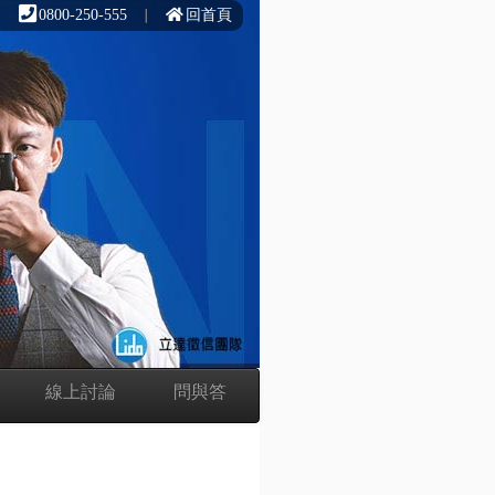
∣
0800-250-555
∣
回首頁
線上討論
問與答