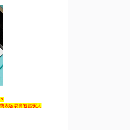
？
費表容易會被當冤大